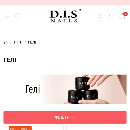
0
НІГТІ
ГЕЛI
ГЕЛI
ФІЛЬТР
ХІТ ПРОДАЖУ