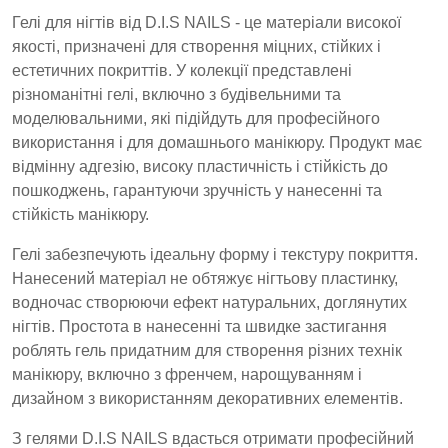
Гелі для нігтів від D.I.S NAILS - це матеріали високої
якості, призначені для створення міцних, стійких і
естетичних покриттів. У колекції представлені
різноманітні гелі, включно з будівельними та
моделювальними, які підійдуть для професійного
використання і для домашнього манікюру. Продукт має
відмінну адгезію, високу пластичність і стійкість до
пошкоджень, гарантуючи зручність у нанесенні та
стійкість манікюру.
Гелі забезпечують ідеальну форму і текстуру покриття.
Нанесений матеріал не обтяжує нігтьову пластинку,
водночас створюючи ефект натуральних, доглянутих
нігтів. Простота в нанесенні та швидке застигання
роблять гель придатним для створення різних технік
манікюру, включно з френчем, нарощуванням і
дизайном з використанням декоративних елементів.
З гелями D.I.S NAILS вдасться отримати професійний