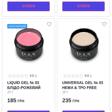
КУПИТИ
КУПИТИ
ПОПУЛЯРНИЙ
0.0
0
0.0
0
LIQUID GEL № 03
UNIVERSAL GEL № 03
БЛІДО-РОЖЕВИЙ
HEMA & TPO FREE
28 Г.
28 Г.
185
235
ГРН
ГРН