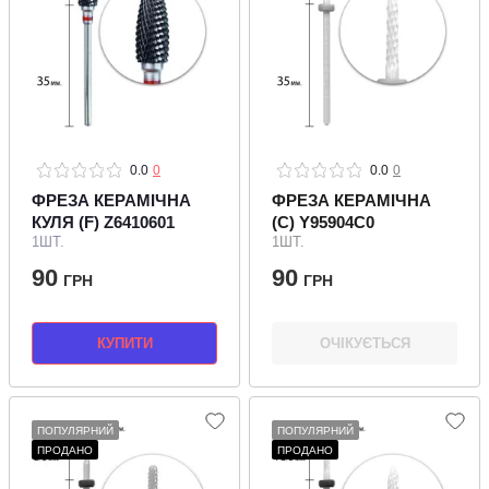
0.0
0
0.0
0
ФРЕЗА КЕРАМІЧНА
ФРЕЗА КЕРАМІЧНА
КУЛЯ (F) Z6410601
(C) Y95904C0
1ШТ.
1ШТ.
90
90
ГРН
ГРН
КУПИТИ
ОЧІКУЄТЬСЯ
ПОПУЛЯРНИЙ
ПОПУЛЯРНИЙ
ПРОДАНО
ПРОДАНО