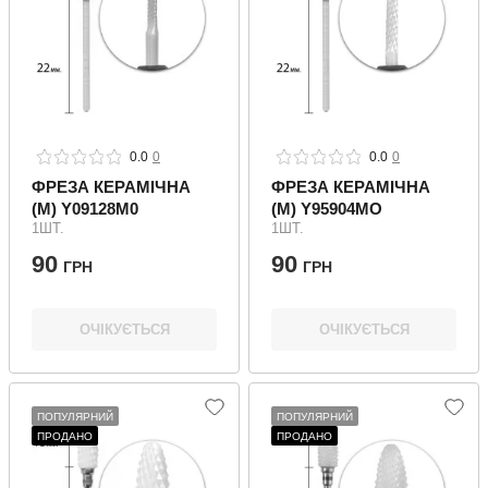
0.0
0
0.0
0
ФРЕЗА КЕРАМІЧНА
ФРЕЗА КЕРАМІЧНА
(M) Y09128M0
(M) Y95904MO
1ШТ.
1ШТ.
90
90
ГРН
ГРН
ОЧІКУЄТЬСЯ
ОЧІКУЄТЬСЯ
ПОПУЛЯРНИЙ
ПОПУЛЯРНИЙ
ПРОДАНО
ПРОДАНО